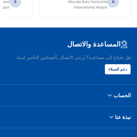
Dumont
S
Movida Belo Horizonte
A
irport
International Airport
المساعدة والاتصال
هل تحتاج إلى مساعدة؟ يُرجى الاتصال بأخصائيي التأجير لدينا.
دعم العملاء
الحساب
نبذة عنا