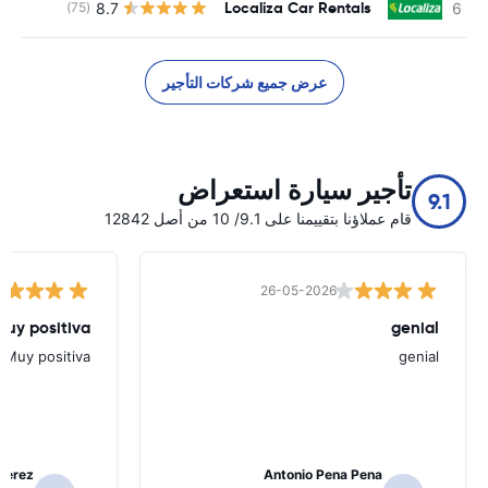
Localiza Car Rentals
8.7
(75)
ل
عرض جميع شركات التأجير
تأجير سيارة استعراض
9.1
قام عملاؤنا بتقييمنا على 9.1/ 10 من أصل 12842
26-05-2026
Muy positiva
genial
Muy positiva
genial
Perez
Antonio Pena Pena