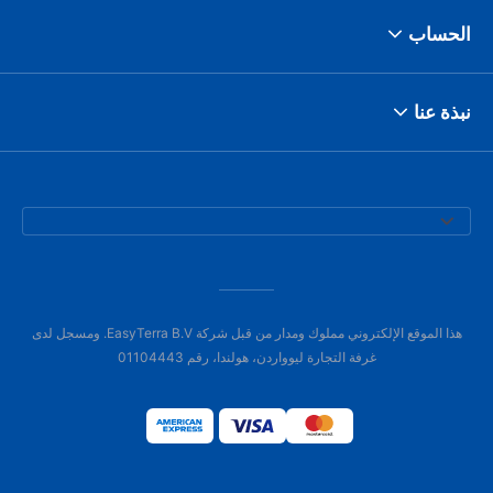
الحساب
نبذة عنا
هذا الموقع الإلكتروني مملوك ومدار من قبل شركة EasyTerra B.V. ومسجل لدى
غرفة التجارة ليوواردن، هولندا، رقم 01104443