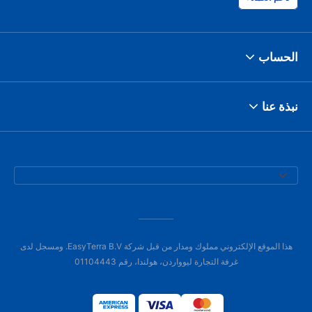
الحساب
نبذة عنا
هذا الموقع الإلكتروني مملوك ومدار من قبل شركة EasyTerra B.V. ومسجل لدى
غرفة التجارة ليوواردن، هولندا، رقم 01104443