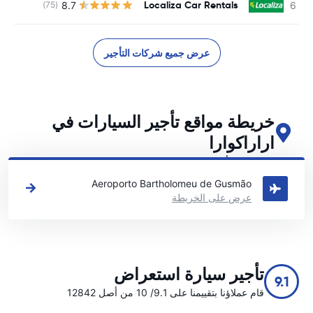
Localiza Car Rentals
8.7
(75)
ل
عرض جميع شركات التأجير
خريطة مواقع تأجير السيارات في
اراراكوارا
اطلع على مواقع تأجير السيارات الرئيسية لدينا في اراراكوارا
Aeroporto Bartholomeu de Gusmão
عرض على الخريطة
تأجير سيارة استعراض
9.1
قام عملاؤنا بتقييمنا على 9.1/ 10 من أصل 12842