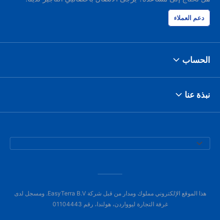
دعم العملاء
الحساب
نبذة عنا
هذا الموقع الإلكتروني مملوك ومدار من قبل شركة EasyTerra B.V. ومسجل لدى
غرفة التجارة ليوواردن، هولندا، رقم 01104443