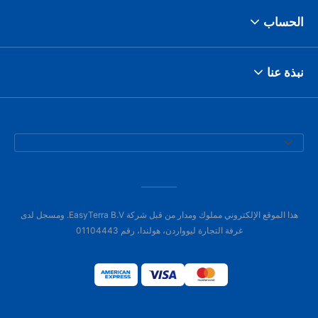
الحساب
نبذة عنا
هذا الموقع الإلكتروني مملوك ومدار من قبل شركة EasyTerra B.V. ومسجل لدى
غرفة التجارة ليوواردن، هولندا، رقم 01104443