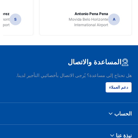
Perez
Antonio Pena Pena
Dumont
S
Movida Belo Horizonte
A
irport
International Airport
المساعدة والاتصال
هل تحتاج إلى مساعدة؟ يُرجى الاتصال بأخصائيي التأجير لدينا.
دعم العملاء
الحساب
نبذة عنا