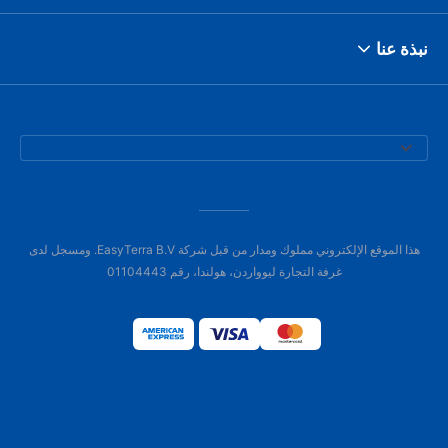
نبذة عنا
هذا الموقع الإلكتروني مملوك ومدار من قبل شركة EasyTerra B.V. ومسجل لدى
غرفة التجارة ليوواردن، هولندا، رقم 01104443