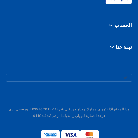
الحساب
نبذة عنا
هذا الموقع الإلكتروني مملوك ومدار من قبل شركة EasyTerra B.V. ومسجل لدى
غرفة التجارة ليوواردن، هولندا، رقم 01104443