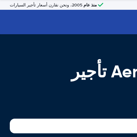
منذ عام
2005، ونحن نقارن أسعار تأجير السيارات
Aeroporto de Itaituba Wirland Freire تأجير