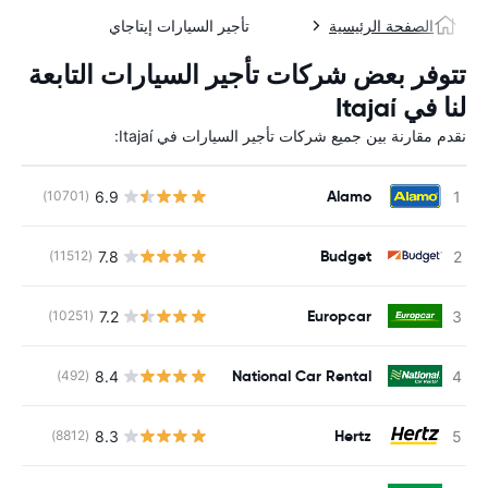
الصفحة الرئيسية
تأجير السيارات إيتاجاي
تتوفر بعض شركات تأجير السيارات التابعة
لنا في Itajaí
نقدم مقارنة بين جميع شركات تأجير السيارات في Itajaí:
Alamo
6.9
(10701)
ل
Budget
7.8
(11512)
ل
Europcar
7.2
(10251)
ل
National Car Rental
8.4
(492)
ل
Hertz
8.3
(8812)
ل