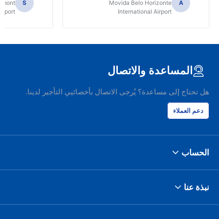
Dumont
S
Movida Belo Horizonte
A
irport
International Airport
المساعدة والاتصال
هل تحتاج إلى مساعدة؟ يُرجى الاتصال بأخصائيي التأجير لدينا.
دعم العملاء
الحساب
نبذة عنا