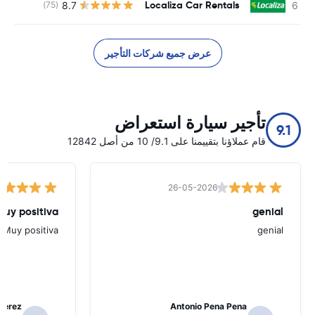
Localiza Car Rentals
8.7
(75)
ل
عرض جميع شركات التأجير
تأجير سيارة استعراض
9.1
قام عملاؤنا بتقييمنا على 9.1/ 10 من أصل 12842
26-05-2026
Muy positiva
genial
Muy positiva
genial
Perez
Antonio Pena Pena