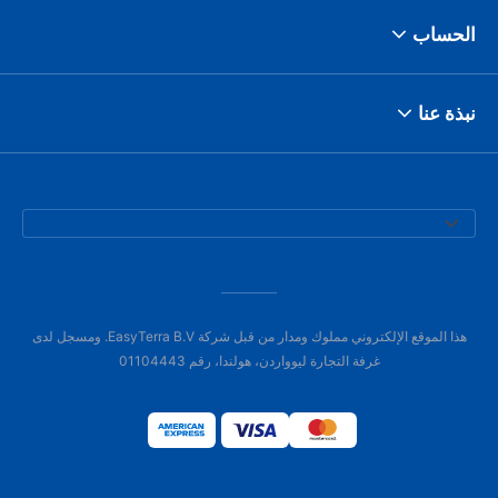
الحساب
نبذة عنا
هذا الموقع الإلكتروني مملوك ومدار من قبل شركة EasyTerra B.V. ومسجل لدى
غرفة التجارة ليوواردن، هولندا، رقم 01104443