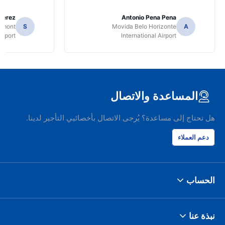
Perez
Antonio Pena Pena
Dumont
S
Movida Belo Horizonte
A
irport
International Airport
المساعدة والاتصال
هل تحتاج إلى مساعدة؟ يُرجى الاتصال بأخصائيي التأجير لدينا.
دعم العملاء
الحساب
نبذة عنا