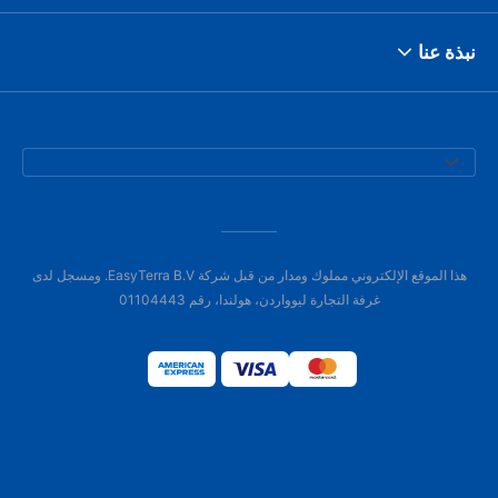
نبذة عنا
هذا الموقع الإلكتروني مملوك ومدار من قبل شركة EasyTerra B.V. ومسجل لدى
غرفة التجارة ليوواردن، هولندا، رقم 01104443