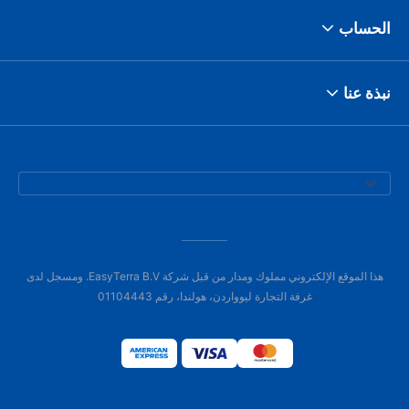
الحساب
نبذة عنا
هذا الموقع الإلكتروني مملوك ومدار من قبل شركة EasyTerra B.V. ومسجل لدى
غرفة التجارة ليوواردن، هولندا، رقم 01104443