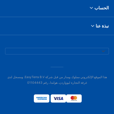
الحساب
نبذة عنا
هذا الموقع الإلكتروني مملوك ومدار من قبل شركة EasyTerra B.V. ومسجل لدى
غرفة التجارة ليوواردن، هولندا، رقم 01104443