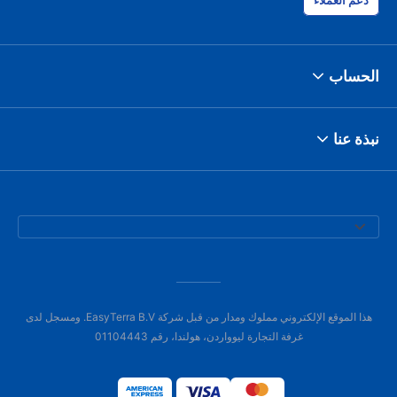
دعم العملاء
الحساب
نبذة عنا
هذا الموقع الإلكتروني مملوك ومدار من قبل شركة EasyTerra B.V. ومسجل لدى
غرفة التجارة ليوواردن، هولندا، رقم 01104443