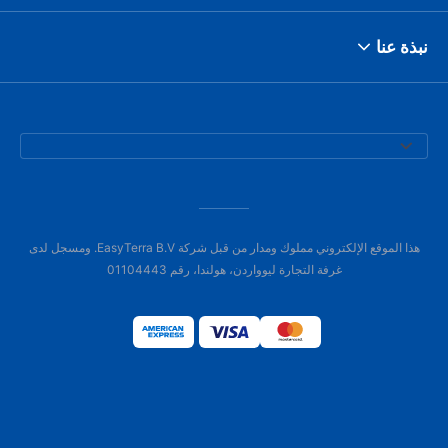
نبذة عنا
هذا الموقع الإلكتروني مملوك ومدار من قبل شركة EasyTerra B.V. ومسجل لدى
غرفة التجارة ليوواردن، هولندا، رقم 01104443