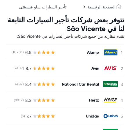
الصفحة الرئيسية
تأجير السيارات ساو فيسينتي
تتوفر بعض شركات تأجير السيارات التابعة
لنا في São Vicente
نقدم مقارنة بين جميع شركات تأجير السيارات في São Vicente:
Alamo
6.9
(10701)
ل
Avis
8.7
(7437)
ل
National Car Rental
8.4
(492)
ل
Hertz
8.3
(8812)
ل
Unidas
7.7
(6)
ل