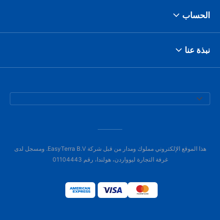
الحساب
نبذة عنا
هذا الموقع الإلكتروني مملوك ومدار من قبل شركة EasyTerra B.V. ومسجل لدى
غرفة التجارة ليوواردن، هولندا، رقم 01104443