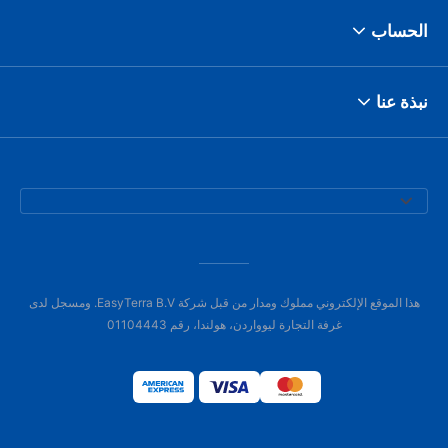
الحساب
نبذة عنا
هذا الموقع الإلكتروني مملوك ومدار من قبل شركة EasyTerra B.V. ومسجل لدى
غرفة التجارة ليوواردن، هولندا، رقم 01104443