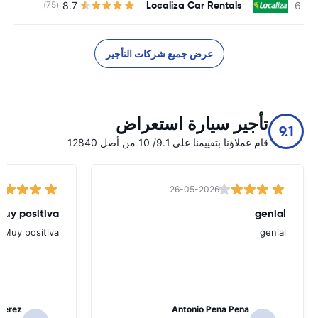
Localiza Car Rentals
8.7
(75)
ل
عرض جميع شركات التأجير
تأجير سيارة استعراض
9.1
قام عملاؤنا بتقييمنا على 9.1/ 10 من أصل 12840
26-05-2026
Muy positiva
genial
Muy positiva
genial
Perez
Antonio Pena Pena