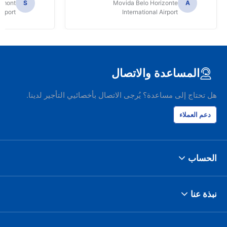
Dumont
S
Movida Belo Horizonte
A
irport
International Airport
المساعدة والاتصال
هل تحتاج إلى مساعدة؟ يُرجى الاتصال بأخصائيي التأجير لدينا.
دعم العملاء
الحساب
نبذة عنا