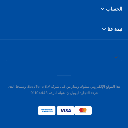
الحساب
نبذة عنا
هذا الموقع الإلكتروني مملوك ومدار من قبل شركة EasyTerra B.V. ومسجل لدى
غرفة التجارة ليوواردن، هولندا، رقم 01104443