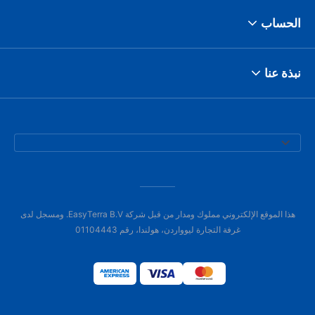
الحساب
نبذة عنا
هذا الموقع الإلكتروني مملوك ومدار من قبل شركة EasyTerra B.V. ومسجل لدى
غرفة التجارة ليوواردن، هولندا، رقم 01104443