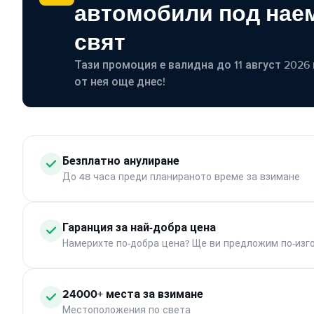
автомобили под наем
свят
Тази промоция е валидна до 11 август 2026 г
от нея още днес!
Безплатно анулиране
До 48 часа преди планираното време за взимане
Гаранция за най-добра цена
Намерихте по-добра цена? Ще ви предложим по-изг
24000+ места за взимане
Местоположения по света