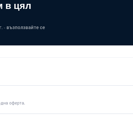
 в цял
. - възползвайте се
одна оферта.