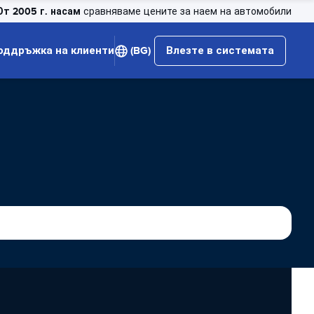
От 2005 г. насам
сравняваме цените за наем на автомобили
оддръжка на клиенти
(BG)
Влезте в системата