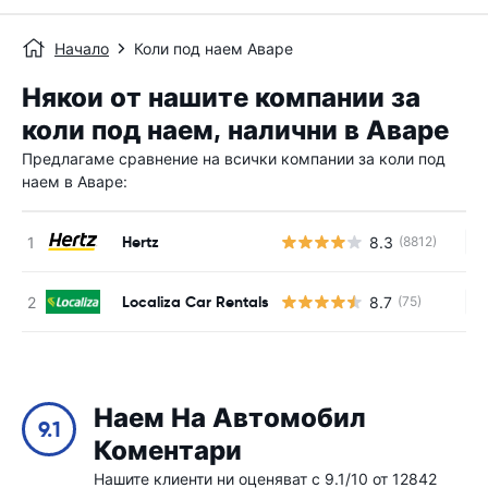
Начало
Коли под наем Аваре
Някои от нашите компании за
коли под наем, налични в Аваре
Предлагаме сравнение на всички компании за коли под
наем в Аваре:
Hertz
8.3
(8812)
Н
Localiza Car Rentals
8.7
(75)
Н
Наем На Автомобил
9.1
Коментари
Нашите клиенти ни оценяват с 9.1/10 от 12842