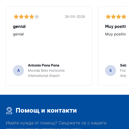
26-05-2026
genial
Muy positiv
genial
Muy positiva
Antonio Pena Pena
Seba
A
Movida Belo Horizonte
S
Foco 
International Airport
Airpo
Помощ и контакти
Имате нужда от помощ? Свържете се с нашите