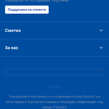
специалисти по отдаване под наем.
Поддръжка на клиенти
Сметка
За нас
Този уебсайт е собственост и се управлява от EasyTerra B.V. и е
регистриран в Търговската камара в Лиуварден, Нидерландия, под
номер 01104443.