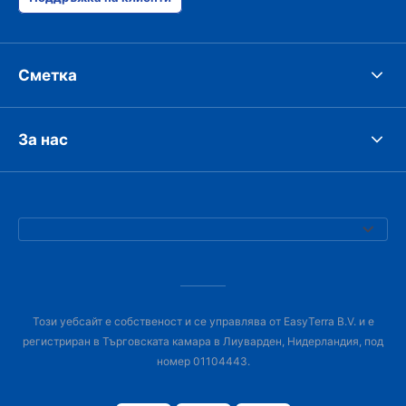
Сметка
За нас
Този уебсайт е собственост и се управлява от EasyTerra B.V. и е
регистриран в Търговската камара в Лиуварден, Нидерландия, под
номер 01104443.