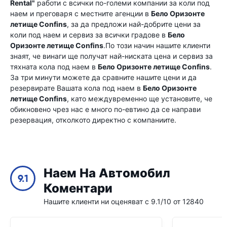
Rental"
работи с всички по-големи компании за коли под
наем и преговаря с местните агенции в
Бело Оризонте
летище Confins
, за да предложи най-добрите цени за
коли под наем и сервиз за всички градове в
Бело
Оризонте летище Confins
.По този начин нашите клиенти
знаят, че винаги ще получат най-ниската цена и сервиз за
тяхната кола под наем в
Бело Оризонте летище Confins
.
За три минути можете да сравните нашите цени и да
резервирате Вашата кола под наем в
Бело Оризонте
летище Confins
, като междувременно ще установите, че
обикновено чрез нас е много по-евтино да се направи
резервация, отколкото директно с компаниите.
Наем На Автомобил
9.1
Коментари
Нашите клиенти ни оценяват с 9.1/10 от 12840