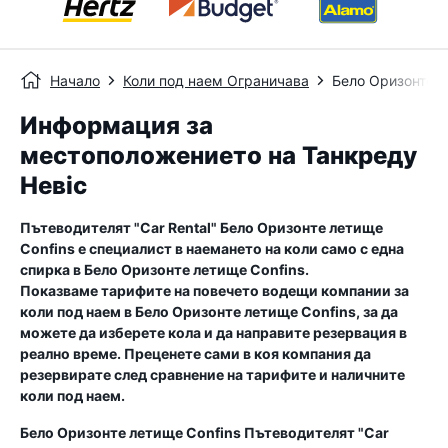
Начало
Коли под наем Ограничава
Бело Оризонте л
Информация за
местоположението на Танкреду
Невіс
Пътеводителят "Car Rental"
Бело Оризонте летище
Confins
е специалист в наемането на коли само с една
спирка в
Бело Оризонте летище Confins
.
Показваме тарифите на повечето водещи компании за
коли под наем в
Бело Оризонте летище Confins
, за да
можете да изберете кола и да направите резервация в
реално време. Преценете сами в коя компания да
резервирате след сравнение на тарифите и наличните
коли под наем.
Бело Оризонте летище Confins
Пътеводителят "Car