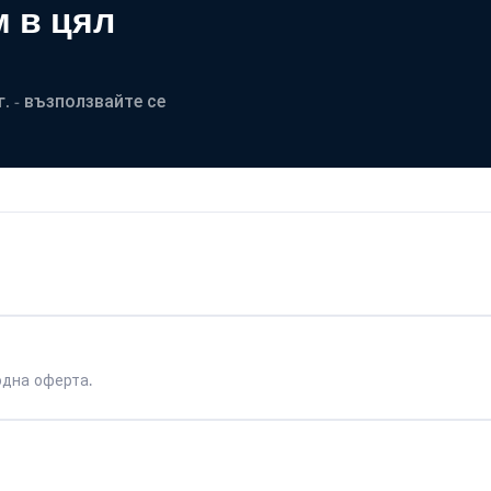
 в цял
. - възползвайте се
одна оферта.