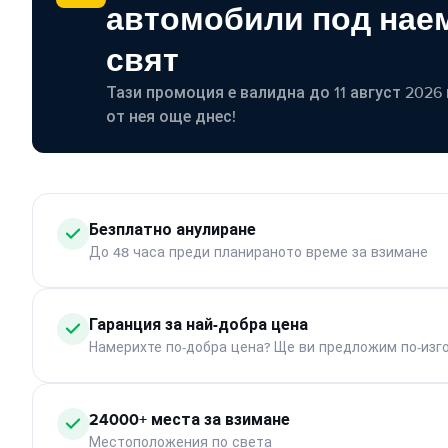
автомобили под наем
свят
Тази промоция е валидна до 11 август 2026 г
от нея още днес!
Безплатно анулиране
До 48 часа преди планираното време за взимане
Гаранция за най-добра цена
Намерихте по-добра цена? Ще ви предложим по-изг
24000+ места за взимане
Местоположения по света