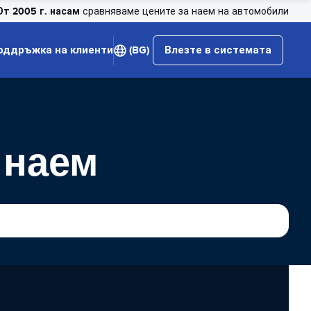
От 2005 г. насам
сравняваме цените за наем на автомобили
оддръжка на клиенти
(BG)
Влезте в системата
 наем