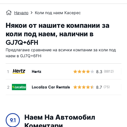
Начало
Коли под наем Касерес
Някои от нашите компании за
коли под наем, налични в
GJ7Q+6FH
Предлагаме сравнение на всички компании за коли под
наем в GJ7Q+6FH:
Hertz
8.3
(8812)
Н
Localiza Car Rentals
8.7
(75)
Н
Наем На Автомобил
9.1
Коментари