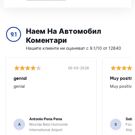
Наем На Автомобил
9.1
Коментари
Нашите клиенти ни оценяват с 9.1/10 от 12840
26-05-2026
genial
Muy positiv
genial
Muy positiva
Antonio Pena Pena
Seba
A
Movida Belo Horizonte
S
Foco 
International Airport
Airpo