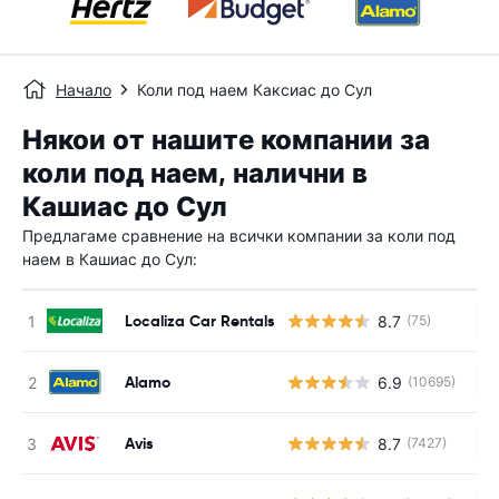
Начало
Коли под наем Каксиас до Сул
Някои от нашите компании за
коли под наем, налични в
Кашиас до Сул
Предлагаме сравнение на всички компании за коли под
наем в Кашиас до Сул:
Localiza Car Rentals
8.7
(75)
Н
Alamo
6.9
(10695)
Н
Avis
8.7
(7427)
Н