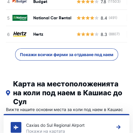
Budget
7.8
(11503)
Н
National Car Rental
8.4
(491)
Н
Hertz
8.3
(8807)
Н
Покажи всички фирми за отдаване под наем
Карта на местоположенията
на коли под наем в Кашиас до
Сул
Вижте нашите основни места за коли под наем в Кашиас
до Сул
Caxias do Sul Regional Airport
Покажи на картата