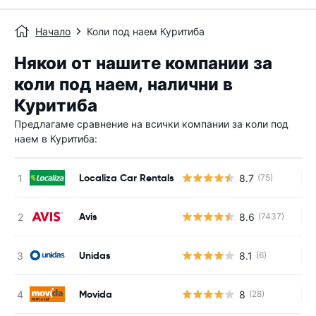
Начало
Коли под наем Куритиба
Някои от нашите компании за
коли под наем, налични в
Куритиба
Предлагаме сравнение на всички компании за коли под
наем в Куритиба:
Localiza Car Rentals
8.7
(75)
Н
Avis
8.6
(7437)
Н
Unidas
8.1
(6)
Н
Movida
8
(28)
Н