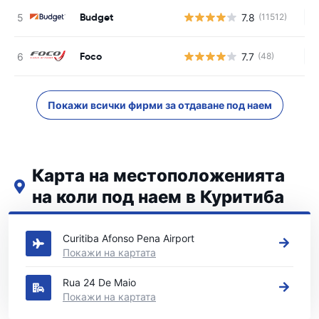
Budget
7.8
(11512)
Н
Foco
7.7
(48)
Н
Покажи всички фирми за отдаване под наем
Карта на местоположенията
на коли под наем в Куритиба
Вижте нашите основни места за коли под наем в Куритиба
Curitiba Afonso Pena Airport
Покажи на картата
Rua 24 De Maio
Покажи на картата