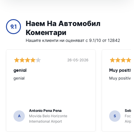
Наем На Автомобил
9.1
Коментари
Нашите клиенти ни оценяват с 9.1/10 от 12842
26-05-2026
genial
Muy positiv
genial
Muy positiva
Antonio Pena Pena
Seba
A
Movida Belo Horizonte
S
Foco 
International Airport
Airpo