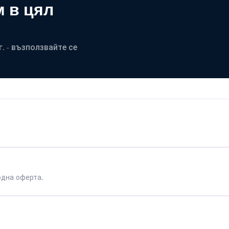
 в цял
. - възползвайте се
одна оферта.