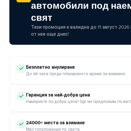
автомобили под наем
свят
Тази промоция е валидна до 11 август 2026 г
от нея още днес!
Безплатно анулиране
До 48 часа преди планираното време за взимане
Гаранция за най-добра цена
Намерихте по-добра цена? Ще ви предложим по-изг
24000+ места за взимане
Местоположения по света