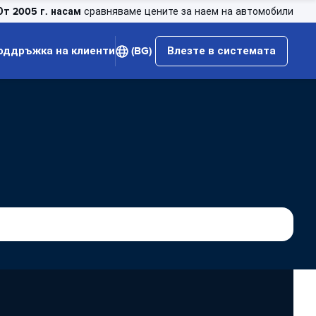
От 2005 г. насам
сравняваме цените за наем на автомобили
оддръжка на клиенти
(BG)
Влезте в системата