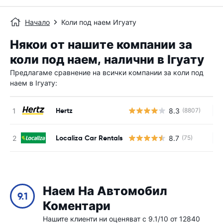
Начало
Коли под наем Игуату
Някои от нашите компании за
коли под наем, налични в Ігуату
Предлагаме сравнение на всички компании за коли под
наем в Ігуату:
Hertz
8.3
(8807)
Н
Localiza Car Rentals
8.7
(75)
Н
Наем На Автомобил
9.1
Коментари
Нашите клиенти ни оценяват с 9.1/10 от 12840