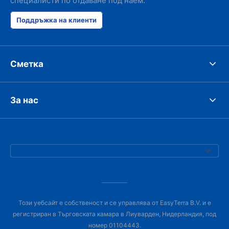
специалисти по отдаване под наем.
Поддръжка на клиенти
Сметка
За нас
Този уебсайт е собственост и се управлява от EasyTerra B.V. и е
регистриран в Търговската камара в Лиуварден, Нидерландия, под
номер 01104443.