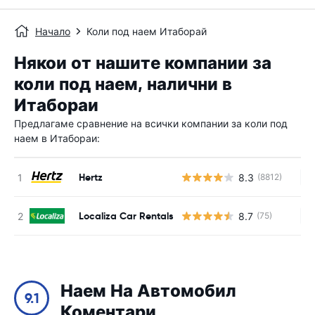
Начало
Коли под наем Итаборай
Някои от нашите компании за
коли под наем, налични в
Итабораи
Предлагаме сравнение на всички компании за коли под
наем в Итабораи:
Hertz
8.3
(8812)
Н
Localiza Car Rentals
8.7
(75)
Н
Наем На Автомобил
9.1
Коментари