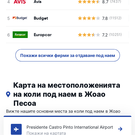
Avis
8.7
(7437)
Н
Budget
7.8
(11512)
Н
Europcar
7.2
(10251)
Н
Покажи всички фирми за отдаване под наем
Карта на местоположенията
на коли под наем в Жоао
Песоа
Вижте нашите основни места за коли под наем в Жоао
Песоа
Presidente Castro Pinto International Airport
Покажи на картата