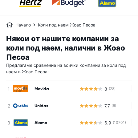
Начало
Коли под наем Жоао Песоа
Някои от нашите компании за
коли под наем, налични в Жоао
Песоа
Предлагаме сравнение на всички компании за коли под
наем в Жоао Песоа:
Movida
8
(28)
Н
Unidas
7.7
(6)
Н
Alamo
6.9
(10701)
Н