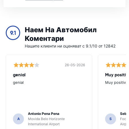
Наем На Автомобил
9.1
Коментари
Нашите клиенти ни оценяват с 9.1/10 от 12842
26-05-2026
genial
Muy positiv
genial
Muy positiva
Antonio Pena Pena
Seba
A
Movida Belo Horizonte
S
Foco 
International Airport
Airpo