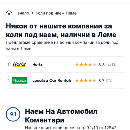
Начало
Коли под наем Леме
Някои от нашите компании за
коли под наем, налични в Леме
Предлагаме сравнение на всички компании за коли под
наем в Леме:
Hertz
8.3
(8812)
Н
Localiza Car Rentals
8.7
(75)
Н
Наем На Автомобил
9.1
Коментари
Нашите клиенти ни оценяват с 9.1/10 от 12842