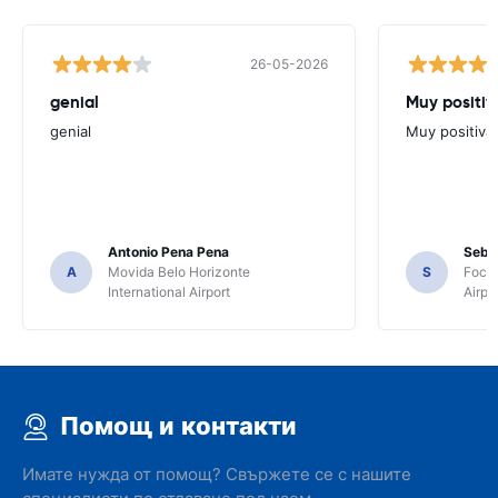
26-05-2026
genial
Muy positiv
genial
Muy positiva
Antonio Pena Pena
Seba
A
Movida Belo Horizonte
S
Foco 
International Airport
Airpo
Помощ и контакти
Имате нужда от помощ? Свържете се с нашите