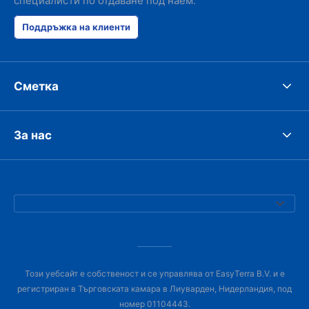
специалисти по отдаване под наем.
Поддръжка на клиенти
Сметка
За нас
Този уебсайт е собственост и се управлява от EasyTerra B.V. и е
регистриран в Търговската камара в Лиуварден, Нидерландия, под
номер 01104443.