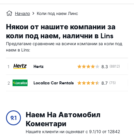
Начало
Коли под наем Линс
Някои от нашите компании за
коли под наем, налични в Lins
Предлагаме сравнение на всички компании за коли под
наем в Lins:
Hertz
8.3
(8812)
Н
Localiza Car Rentals
8.7
(75)
Н
Наем На Автомобил
9.1
Коментари
Нашите клиенти ни оценяват с 9.1/10 от 12842