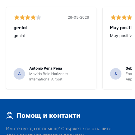
26-05-2026
genial
Muy positiv
genial
Muy positiva
Antonio Pena Pena
Seba
A
Movida Belo Horizonte
S
Foco 
International Airport
Airpo
Помощ и контакти
Имате нужда от помощ? Свържете се с нашите