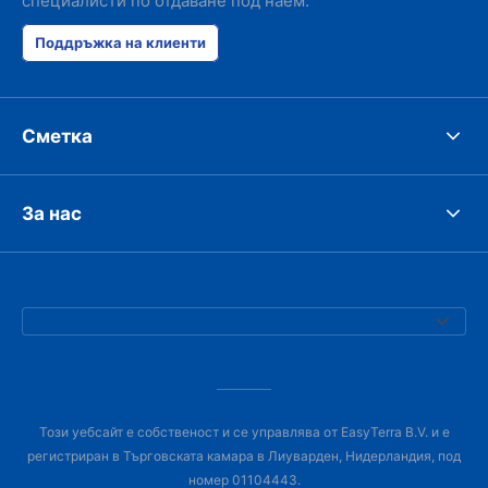
специалисти по отдаване под наем.
Поддръжка на клиенти
Сметка
За нас
Този уебсайт е собственост и се управлява от EasyTerra B.V. и е
регистриран в Търговската камара в Лиуварден, Нидерландия, под
номер 01104443.