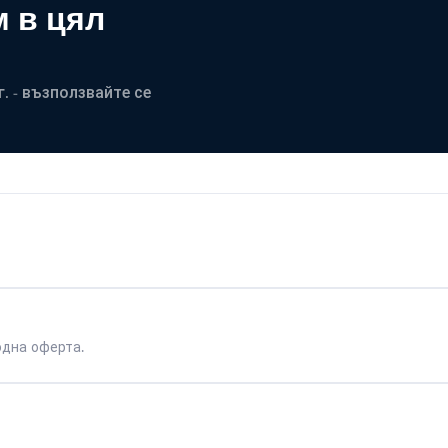
 в цял
. - възползвайте се
одна оферта.