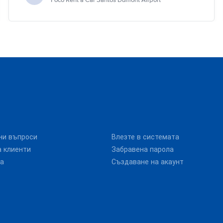
Foco Rent a Car Santos Dumont Airport
ни въпроси
Влезте в системата
 клиенти
Забравена парола
та
Създаване на акаунт