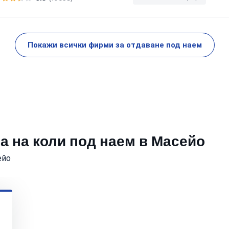
Покажи всички фирми за отдаване под наем
а на коли под наем в Масейо
ейо