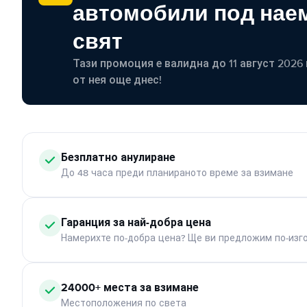
автомобили под наем
свят
Тази промоция е валидна до 11 август 2026 г
от нея още днес!
Безплатно анулиране
До 48 часа преди планираното време за взимане
Гаранция за най-добра цена
Намерихте по-добра цена? Ще ви предложим по-изг
24000+ места за взимане
Местоположения по света