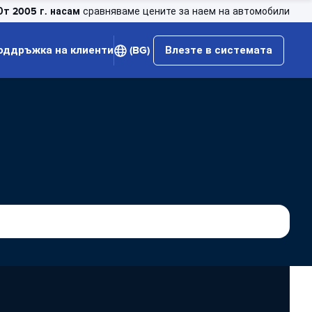
От 2005 г. насам
сравняваме цените за наем на автомобили
оддръжка на клиенти
(BG)
Влезте в системата