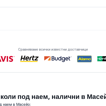
Сравняваме всички известни доставчици
 коли под наем, налични в Масе
д наем в Масейо: