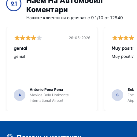
Наем На Автомобил
9.1
Коментари
Нашите клиенти ни оценяват с 9.1/10 от 12840
26-05-2026
genial
Muy positiv
genial
Muy positiva
Antonio Pena Pena
Seba
A
Movida Belo Horizonte
S
Foco 
International Airport
Airpo