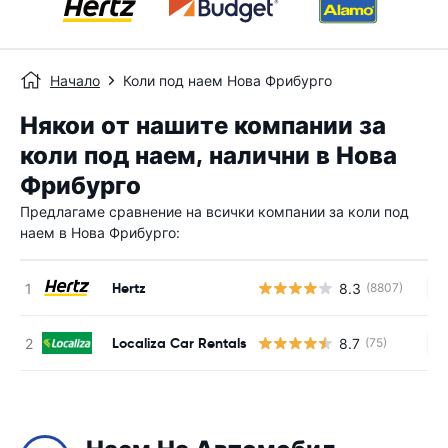
Начало
Коли под наем Нова Фрибурго
Някои от нашите компании за
коли под наем, налични в Нова
Фрибурго
Предлагаме сравнение на всички компании за коли под
наем в Нова Фрибурго:
Hertz
8.3
(8807)
Н
Localiza Car Rentals
8.7
(75)
Н