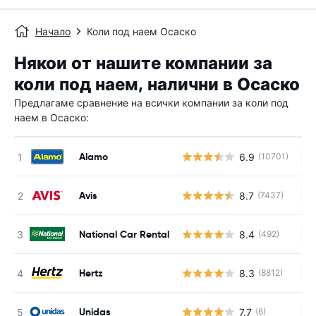
Начало
Коли под наем Осаско
Някои от нашите компании за
коли под наем, налични в Осаско
Предлагаме сравнение на всички компании за коли под
наем в Осаско:
Alamo
6.9
(10701)
Н
Avis
8.7
(7437)
Н
National Car Rental
8.4
(492)
Н
Hertz
8.3
(8812)
Н
Unidas
7.7
(6)
Н