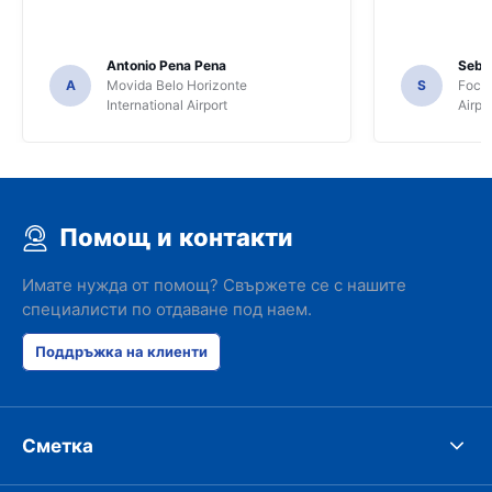
Antonio Pena Pena
Seba
A
Movida Belo Horizonte
S
Foco 
International Airport
Airpo
Помощ и контакти
Имате нужда от помощ? Свържете се с нашите
специалисти по отдаване под наем.
Поддръжка на клиенти
Сметка