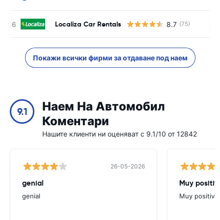
Localiza Car Rentals
8.7
(75)
Н
Покажи всички фирми за отдаване под наем
Наем На Автомобил
9.1
Коментари
Нашите клиенти ни оценяват с 9.1/10 от 12842
26-05-2026
genial
Muy positiv
genial
Muy positiva