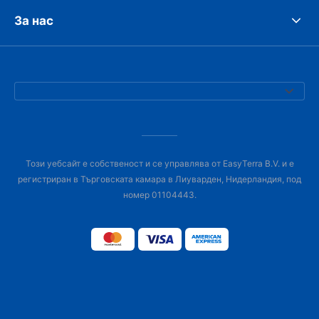
За нас
Този уебсайт е собственост и се управлява от EasyTerra B.V. и е
регистриран в Търговската камара в Лиуварден, Нидерландия, под
номер 01104443.