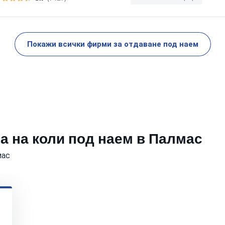
Покажи всички фирми за отдаване под наем
а на коли под наем в Палмас
мас