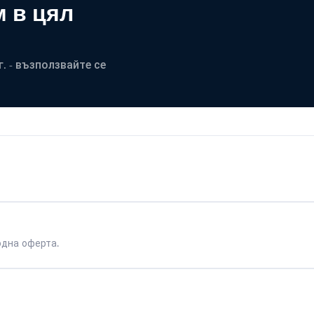
 в цял
. - възползвайте се
одна оферта.