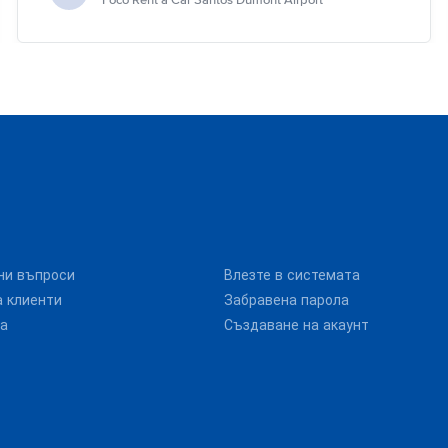
Foco Rent a Car Santos Dumont Airport
ни въпроси
Влезте в системата
 клиенти
Забравена парола
та
Създаване на акаунт