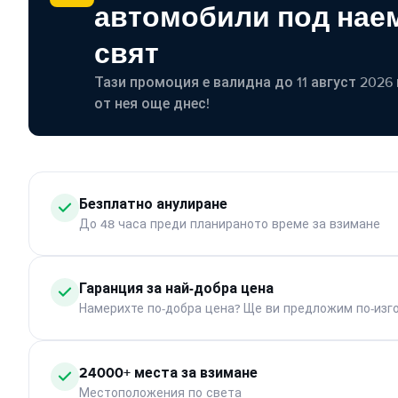
автомобили под наем
свят
Тази промоция е валидна до 11 август 2026 г
от нея още днес!
Безплатно анулиране
До 48 часа преди планираното време за взимане
Гаранция за най-добра цена
Намерихте по-добра цена? Ще ви предложим по-изг
24000+ места за взимане
Местоположения по света