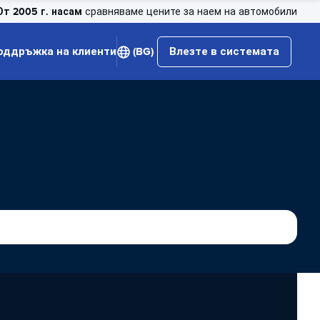
От 2005 г. насам
сравняваме цените за наем на автомобили
оддръжка на клиенти
(BG)
Влезте в системата