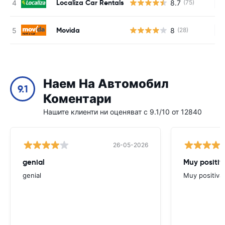
Localiza Car Rentals
8.7
(75)
Н
Movida
8
(28)
Н
Наем На Автомобил
9.1
Коментари
Нашите клиенти ни оценяват с 9.1/10 от 12840
26-05-2026
genial
Muy positiv
genial
Muy positiva