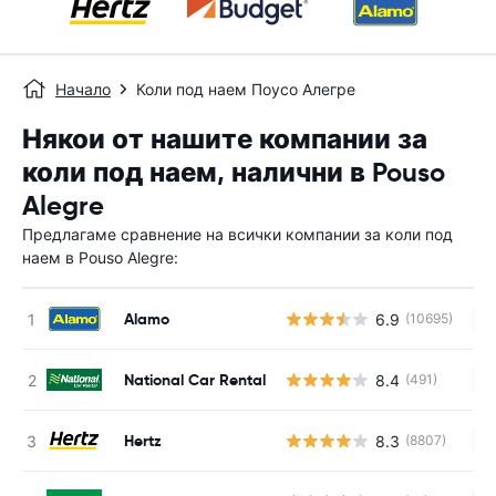
Начало
Коли под наем Поусо Алегре
Някои от нашите компании за
коли под наем, налични в Pouso
Alegre
Предлагаме сравнение на всички компании за коли под
наем в Pouso Alegre:
Alamo
6.9
(10695)
Н
National Car Rental
8.4
(491)
Н
Hertz
8.3
(8807)
Н