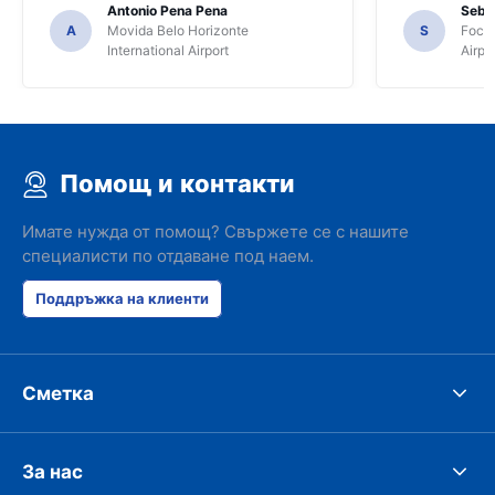
Antonio Pena Pena
Seba
A
Movida Belo Horizonte
S
Foco 
International Airport
Airpo
Помощ и контакти
Имате нужда от помощ? Свържете се с нашите
специалисти по отдаване под наем.
Поддръжка на клиенти
Сметка
За нас