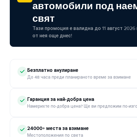
автомобили под наем
свят
Тази промоция е валидна до 11 август 2026 г
от нея още днес!
Безплатно анулиране
До 48 часа преди планираното време за взимане
Гаранция за най-добра цена
Намерихте по-добра цена? Ще ви предложим по-изг
24000+ места за взимане
Местоположения по света