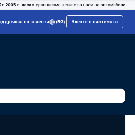
От 2005 г. насам
сравняваме цените за наем на автомобили
оддръжка на клиенти
(BG)
Влезте в системата