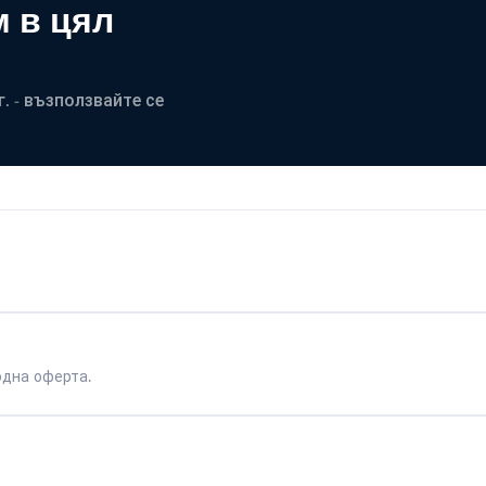
 в цял
. - възползвайте се
одна оферта.