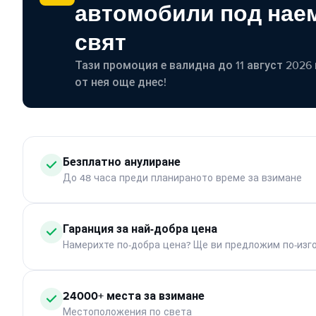
автомобили под наем
свят
Тази промоция е валидна до 11 август 2026 г
от нея още днес!
Безплатно анулиране
До 48 часа преди планираното време за взимане
Гаранция за най-добра цена
Намерихте по-добра цена? Ще ви предложим по-изг
24000+ места за взимане
Местоположения по света