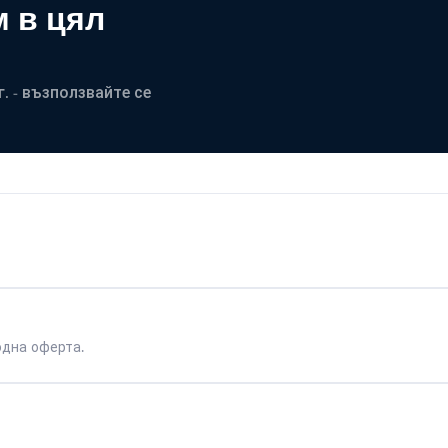
 в цял
. - възползвайте се
одна оферта.