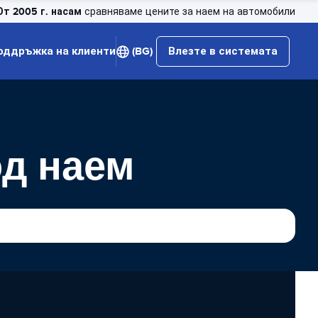
От 2005 г. насам
сравняваме цените за наем на автомобили
оддръжка на клиенти
(BG)
Влезте в системата
од наем