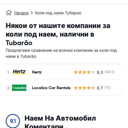
Начало
Коли под наем Тубарао
Някои от нашите компании за
коли под наем, налични в
Tubarão
Предлагаме сравнение на всички компании за коли под
наем в Tubarão:
Hertz
8.3
(8812)
Н
Localiza Car Rentals
8.7
(75)
Н
Наем На Автомобил
9.1
Коментари