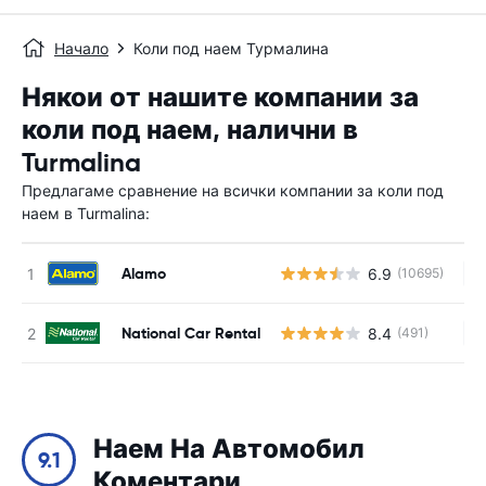
Начало
Коли под наем Турмалина
Някои от нашите компании за
коли под наем, налични в
Turmalina
Предлагаме сравнение на всички компании за коли под
наем в Turmalina:
Alamo
6.9
(10695)
Н
National Car Rental
8.4
(491)
Н
Наем На Автомобил
9.1
Коментари