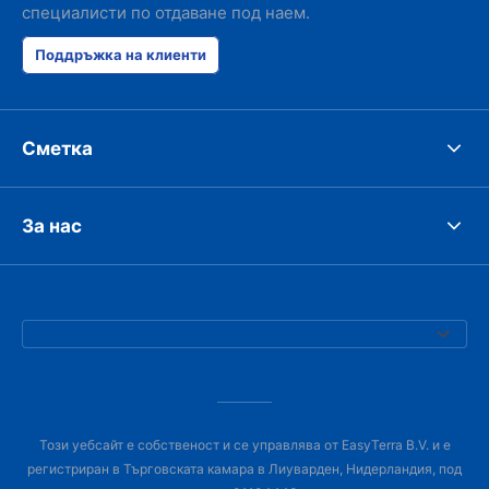
специалисти по отдаване под наем.
Поддръжка на клиенти
Сметка
За нас
Този уебсайт е собственост и се управлява от EasyTerra B.V. и е
регистриран в Търговската камара в Лиуварден, Нидерландия, под