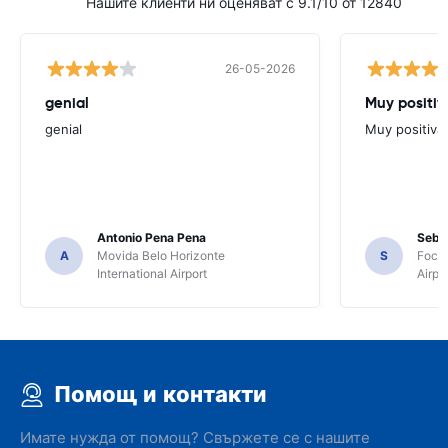
Нашите клиенти ни оценяват с 9.1/10 от 12840
26-05-2026
genial
Muy positiv
genial
Muy positiva
Antonio Pena Pena
Seba
A
Movida Belo Horizonte
S
Foco 
International Airport
Airpo
Помощ и контакти
Имате нужда от помощ? Свържете се с нашите