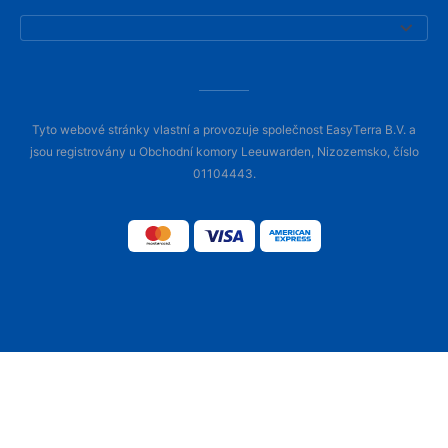
Tyto webové stránky vlastní a provozuje společnost EasyTerra B.V. a
jsou registrovány u Obchodní komory Leeuwarden, Nizozemsko, číslo
01104443.