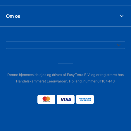
Om os
Denne hjemmeside ejes og drives af EasyTerra B.V. og er registreret hos
Handelskammeret Leeuwarden, Holland, nummer 01104443