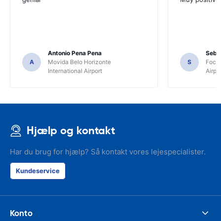
Antonio Pena Pena
Seba
A
Movida Belo Horizonte
S
Foco 
International Airport
Airpo
Hjælp og kontakt
Har du brug for hjælp? Så kontakt vores lejespecialister.
Kundeservice
Konto