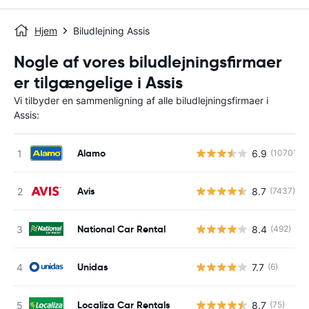
Hjem
Biludlejning Assis
Nogle af vores biludlejningsfirmaer
er tilgængelige i Assis
Vi tilbyder en sammenligning af alle biludlejningsfirmaer i
Assis:
Alamo
6.9
(10701)
Avis
8.7
(7437)
National Car Rental
8.4
(492)
Unidas
7.7
(6)
Localiza Car Rentals
8.7
(75)