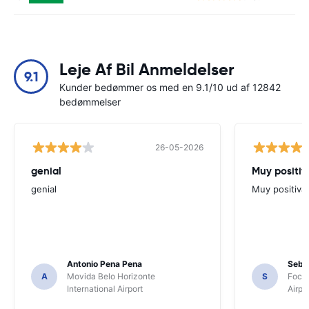
Leje Af Bil Anmeldelser
9.1
Kunder bedømmer os med en 9.1/10 ud af 12842
bedømmelser
26-05-2026
genial
Muy positiv
genial
Muy positiva
Antonio Pena Pena
Seba
A
Movida Belo Horizonte
S
Foco 
International Airport
Airpo