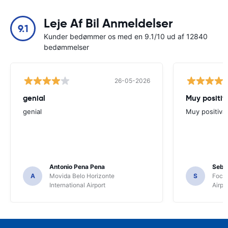
Leje Af Bil Anmeldelser
9.1
Kunder bedømmer os med en 9.1/10 ud af 12840
bedømmelser
26-05-2026
genial
Muy positiv
genial
Muy positiva
Antonio Pena Pena
Seba
A
Movida Belo Horizonte
S
Foco 
International Airport
Airpo